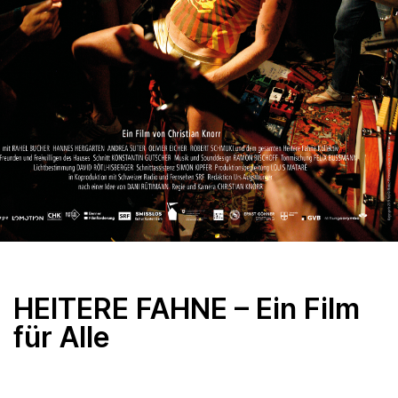
HEITERE FAHNE – Ein Film
für Alle